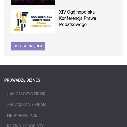
XIV Ogólnopolska
Konferencja Prawa
Podatkowego
CZYTAJ WIĘCEJ
PROWADZĘ BIZNES
JAK ZAŁOŻYĆ FIRMĘ
ZARZĄDZANIE FIRMĄ
HR W PRAKTYCE
ROZWÓJ OSOBISTY