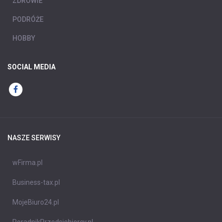
ZDROWIE
PODRÓŻE
HOBBY
SOCIAL MEDIA
NASZE SERWISY
wFirma.pl
Business-tax.pl
MojeBiuro24.pl