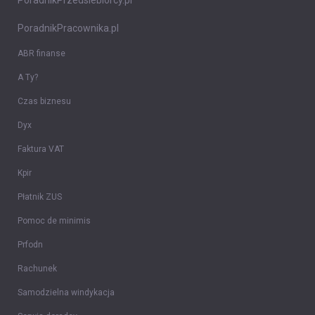
PoradnikPrzedsiebiorcy.pl
PoradnikPracownika.pl
ABR finanse
A Ty?
Czas biznesu
Dyx
Faktura VAT
Kpir
Płatnik ZUS
Pomoc de minimis
Prfodn
Rachunek
Samodzielna windykacja