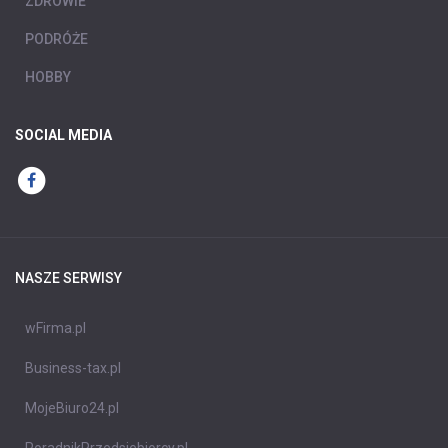
ZDROWIE
PODRÓŻE
HOBBY
SOCIAL MEDIA
NASZE SERWISY
wFirma.pl
Business-tax.pl
MojeBiuro24.pl