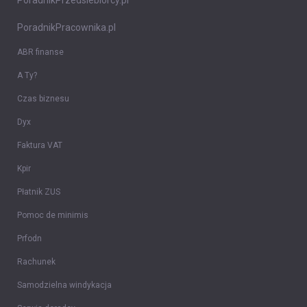
PoradnikPrzedsiebiorcy.pl
PoradnikPracownika.pl
ABR finanse
A Ty?
Czas biznesu
Dyx
Faktura VAT
Kpir
Płatnik ZUS
Pomoc de minimis
Prfodn
Rachunek
Samodzielna windykacja