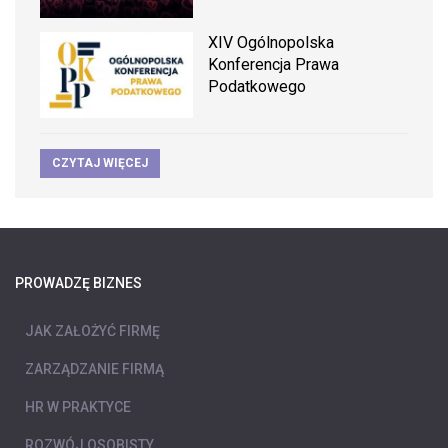
XIV Ogólnopolska
Konferencja Prawa
Podatkowego
CZYTAJ WIĘCEJ
PROWADZĘ BIZNES
JAK ZAŁOŻYĆ FIRMĘ
ZARZĄDZANIE FIRMĄ
HR W PRAKTYCE
ROZWÓJ OSOBISTY