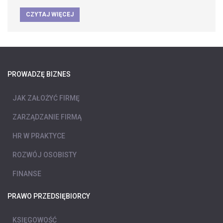
CZYTAJ WIĘCEJ
PROWADZĘ BIZNES
JAK ZAŁOŻYĆ FIRMĘ
ZARZĄDZANIE FIRMĄ
HR W PRAKTYCE
ROZWÓJ OSOBISTY
FINANSE
PRAWO PRZEDSIĘBIORCY
KSIĘGOWOŚĆ