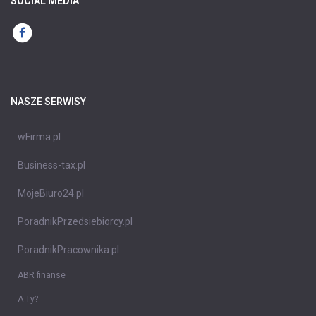
SOCIAL MEDIA
NASZE SERWISY
wFirma.pl
Business-tax.pl
MojeBiuro24.pl
PoradnikPrzedsiebiorcy.pl
PoradnikPracownika.pl
ABR finanse
A Ty?