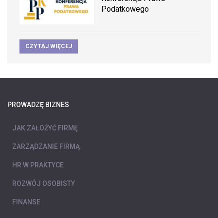
Podatkowego
CZYTAJ WIĘCEJ
PROWADZĘ BIZNES
JAK ZAŁOŻYĆ FIRMĘ
ZARZĄDZANIE FIRMĄ
HR W PRAKTYCE
ROZWÓJ OSOBISTY
FINANSE