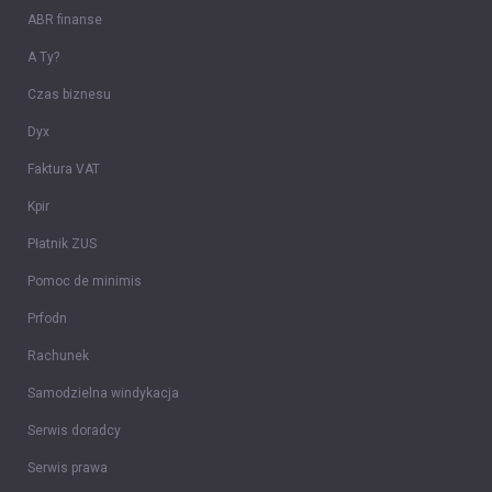
ABR finanse
A Ty?
Czas biznesu
Dyx
Faktura VAT
Kpir
Płatnik ZUS
Pomoc de minimis
Prfodn
Rachunek
Samodzielna windykacja
Serwis doradcy
Serwis prawa