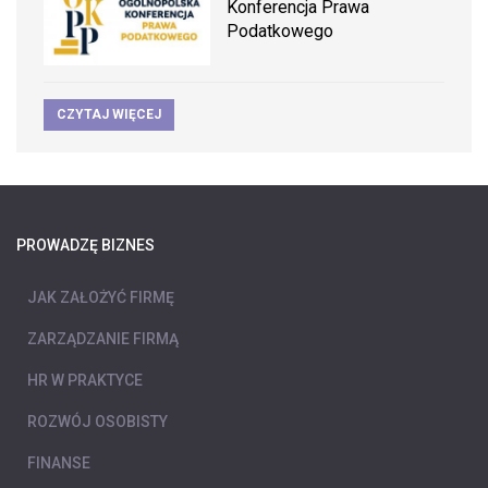
Konferencja Prawa
Podatkowego
CZYTAJ WIĘCEJ
PROWADZĘ BIZNES
JAK ZAŁOŻYĆ FIRMĘ
ZARZĄDZANIE FIRMĄ
HR W PRAKTYCE
ROZWÓJ OSOBISTY
FINANSE