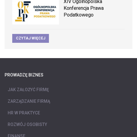
XIV Ogólnopolska
Konferencja Prawa
Podatkowego
CZYTAJ WIĘCEJ
PROWADZĘ BIZNES
JAK ZAŁOŻYĆ FIRMĘ
ZARZĄDZANIE FIRMĄ
HR W PRAKTYCE
ROZWÓJ OSOBISTY
FINANSE