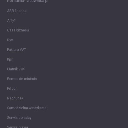
PoradnikPracownika.pl
ABR finanse
A Ty?
Czas biznesu
Dyx
Faktura VAT
Kpir
Płatnik ZUS
Pomoc de minimis
Prfodn
Rachunek
Samodzielna windykacja
Serwis doradcy
Serwis prawa