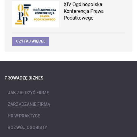
XIV Ogólnopolska
Konferencja Prawa
Podatkowego
CZYTAJ WIĘCEJ
PROWADZĘ BIZNES
JAK ZAŁOŻYĆ FIRMĘ
ZARZĄDZANIE FIRMĄ
HR W PRAKTYCE
ROZWÓJ OSOBISTY