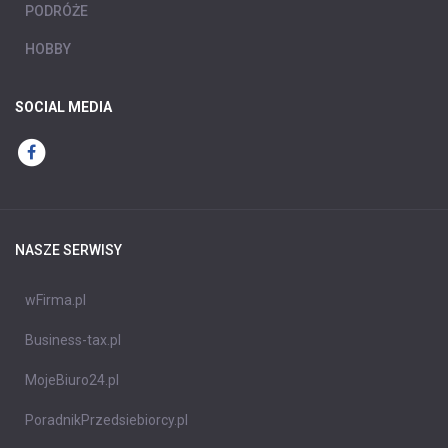
PODRÓŻE
HOBBY
SOCIAL MEDIA
NASZE SERWISY
wFirma.pl
Business-tax.pl
MojeBiuro24.pl
PoradnikPrzedsiebiorcy.pl