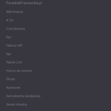
PoradnikPracownika.pl
ABR finanse
A Ty?
Czas biznesu
Dyx
Faktura VAT
Kpir
Płatnik ZUS
Pomoc de minimis
Prfodn
Rachunek
Samodzielna windykacja
Serwis doradcy