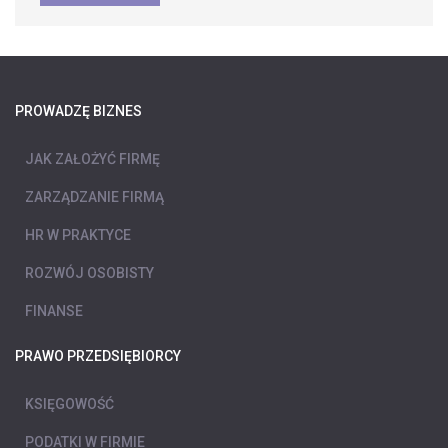
PROWADZĘ BIZNES
JAK ZAŁOŻYĆ FIRMĘ
ZARZĄDZANIE FIRMĄ
HR W PRAKTYCE
ROZWÓJ OSOBISTY
FINANSE
PRAWO PRZEDSIĘBIORCY
KSIĘGOWOŚĆ
PODATKI W FIRMIE