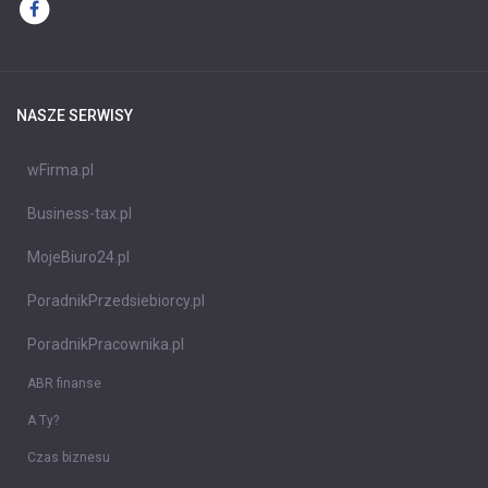
NASZE SERWISY
wFirma.pl
Business-tax.pl
MojeBiuro24.pl
PoradnikPrzedsiebiorcy.pl
PoradnikPracownika.pl
ABR finanse
A Ty?
Czas biznesu