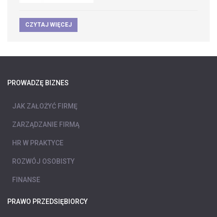
CZYTAJ WIĘCEJ
PROWADZĘ BIZNES
JAK ZAŁOŻYĆ FIRMĘ
ZARZĄDZANIE FIRMĄ
HR W PRAKTYCE
ROZWÓJ OSOBISTY
FINANSE
PRAWO PRZEDSIĘBIORCY