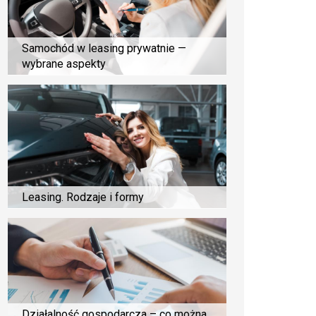
Samochód w leasing prywatnie —
wybrane aspekty
Leasing. Rodzaje i formy
Działalność gospodarcza – co można