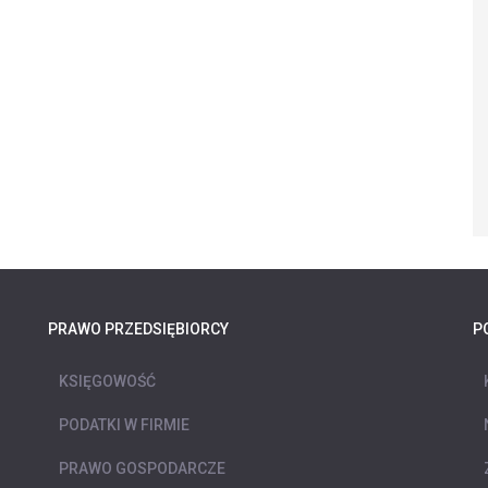
PRAWO PRZEDSIĘBIORCY
P
KSIĘGOWOŚĆ
PODATKI W FIRMIE
PRAWO GOSPODARCZE