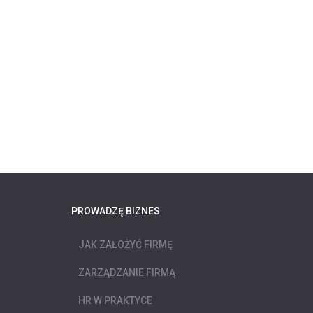
PROWADZĘ BIZNES
JAK ZAŁOŻYĆ FIRMĘ
ZARZĄDZANIE FIRMĄ
HR W PRAKTYCE