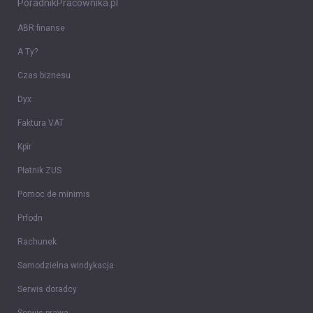
PoradnikPracownika.pl
ABR finanse
A Ty?
Czas biznesu
Dyx
Faktura VAT
Kpir
Płatnik ZUS
Pomoc de minimis
Prfodn
Rachunek
Samodzielna windykacja
Serwis doradcy