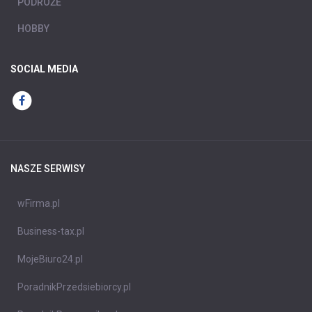
PODRÓŻE
HOBBY
SOCIAL MEDIA
NASZE SERWISY
wFirma.pl
Business-tax.pl
MojeBiuro24.pl
PoradnikPrzedsiebiorcy.pl