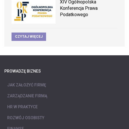
XIV Ogólnopolska
Konferencja Prawa
Podatkowego
CZYTAJ WIĘCEJ
PROWADZĘ BIZNES
JAK ZAŁOŻYĆ FIRMĘ
ZARZĄDZANIE FIRMĄ
HR W PRAKTYCE
ROZWÓJ OSOBISTY
FINANSE