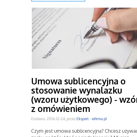
Umowa sublicencyjna o
stosowanie wynalazku
(wzoru użytkowego) - wzó
z omówieniem
Dodano: 2016-12-24, przez
Ekspert - wfirma.pl
Czym jest umowa sublicencyjna? Chcesz używa