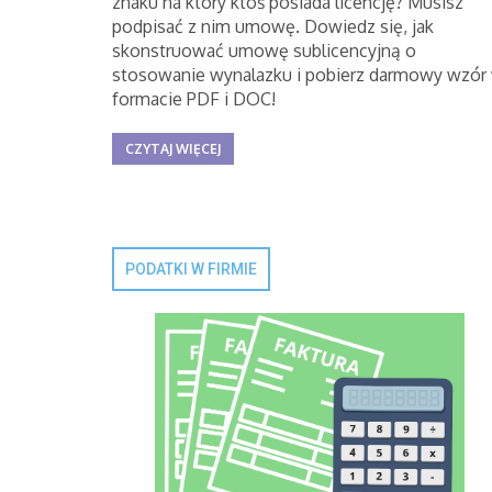
znaku na który ktoś posiada licencję? Musisz
podpisać z nim umowę. Dowiedz się, jak
skonstruować umowę sublicencyjną o
stosowanie wynalazku i pobierz darmowy wzór
formacie PDF i DOC!
CZYTAJ WIĘCEJ
PODATKI W FIRMIE