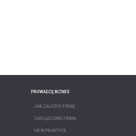
PROWADZĘ BIZNES
JAK ZAŁOŻYĆ FIRMĘ
ZARZĄDZANIE FIRMĄ
HR W PRAKTYCE