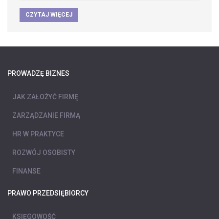
CZYTAJ WIĘCEJ
PROWADZĘ BIZNES
JAK ZAŁOŻYĆ FIRMĘ
ZARZĄDZANIE FIRMĄ
HR W PRAKTYCE
ROZWÓJ OSOBISTY
FINANSE
PRAWO PRZEDSIĘBIORCY
KSIĘGOWOŚĆ