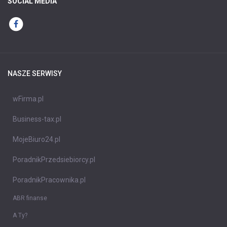
SOCIAL MEDIA
NASZE SERWISY
wFirma.pl
Business-tax.pl
MojeBiuro24.pl
PoradnikPrzedsiebiorcy.pl
PoradnikPracownika.pl
ABR finanse
A Ty?