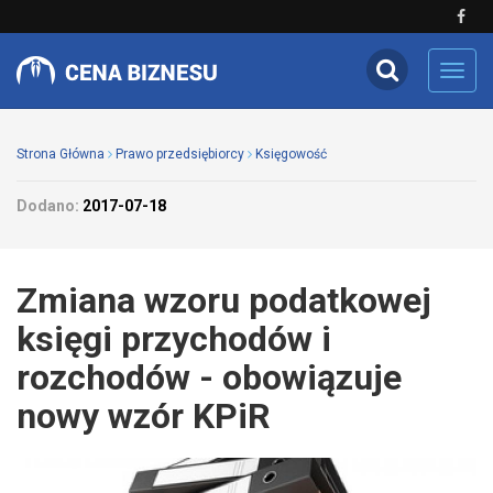
Toggl
navig
Strona Główna
Prawo przedsiębiorcy
Księgowość
Dodano:
2017-07-18
Zmiana wzoru podatkowej
księgi przychodów i
rozchodów - obowiązuje
nowy wzór KPiR