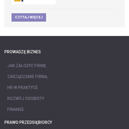
CZYTAJ WIĘCEJ
PROWADZĘ BIZNES
JAK ZAŁOŻYĆ FIRMĘ
ZARZĄDZANIE FIRMĄ
HR W PRAKTYCE
ROZWÓJ OSOBISTY
FINANSE
PRAWO PRZEDSIĘBIORCY