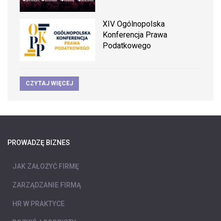
XIV Ogólnopolska
Konferencja Prawa
Podatkowego
CZYTAJ WIĘCEJ
PROWADZĘ BIZNES
JAK ZAŁOŻYĆ FIRMĘ
ZARZĄDZANIE FIRMĄ
HR W PRAKTYCE