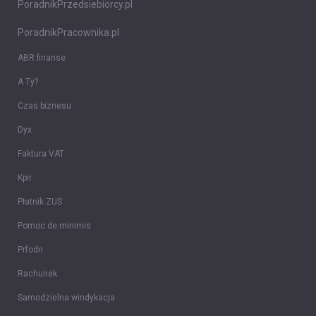
PoradnikPrzedsiebiorcy.pl
PoradnikPracownika.pl
ABR finanse
A Ty?
Czas biznesu
Dyx
Faktura VAT
Kpir
Płatnik ZUS
Pomoc de minimis
Prfodn
Rachunek
Samodzielna windykacja