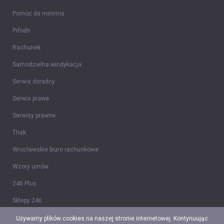
Pomoc de minimis
Prfodn
Rachunek
Samodzielna windykacja
Serwis doradcy
Serwis prawa
Serwisy prawne
Thak
Wrocławskie biuro rachunkowe
Wzory umów
246 Plus
Sklepy 246
Tidy CRM
Używamy plików cookies na naszej stronie internetowej. Kontynuując