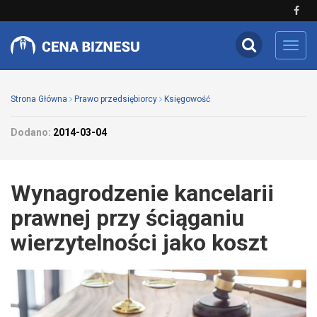
Toggl
navig
Strona Główna
Prawo przedsiębiorcy
Księgowość
Dodano:
2014-03-04
Wynagrodzenie kancelarii
prawnej przy ściąganiu
wierzytelności jako koszt