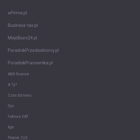
wFirma.pl
Business-tax.pl
MojeBiuro24.pl
PoradnikPrzedsiebiorcy.pl
PoradnikPracownika.pl
ABR finanse
A Ty?
Czas biznesu
Dyx
Faktura VAT
Kpir
Płatnik ZUS