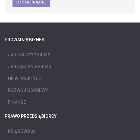
CZYTAJ WIĘCEJ
PROWADZĘ BIZNES
JAK ZAŁOŻYĆ FIRMĘ
ZARZĄDZANIE FIRMĄ
HR W PRAKTYCE
ROZWÓJ OSOBISTY
FINANSE
PRAWO PRZEDSIĘBIORCY
KSIĘGOWOŚĆ