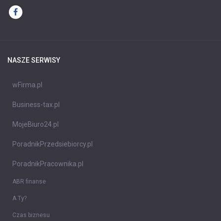
NASZE SERWISY
wFirma.pl
Business-tax.pl
MojeBiuro24.pl
PoradnikPrzedsiebiorcy.pl
PoradnikPracownika.pl
ABR finanse
A Ty?
Czas biznesu