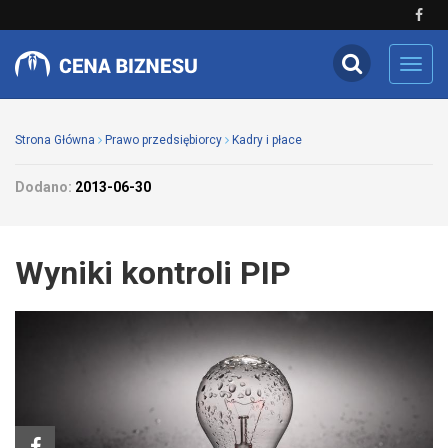
Toggl
navig
Strona Główna
Prawo przedsiębiorcy
Kadry i płace
Dodano:
2013-06-30
Wyniki kontroli PIP