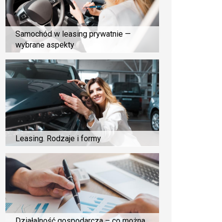
Samochód w leasing prywatnie —
wybrane aspekty
Leasing. Rodzaje i formy
Działalność gospodarcza – co można