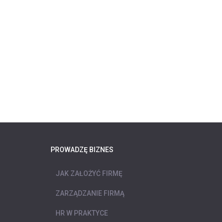
PROWADZĘ BIZNES
JAK ZAŁOŻYĆ FIRMĘ
ZARZĄDZANIE FIRMĄ
HR W PRAKTYCE