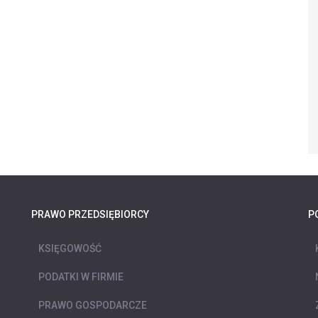
PRAWO PRZEDSIĘBIORCY
P
KSIĘGOWOŚĆ
PODATKI W FIRMIE
PRAWO GOSPODARCZE