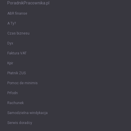
PoradnikPracownika.pl
ABR finanse
A Ty?
Czas biznesu
Dyx
Faktura VAT
Kpir
Płatnik ZUS
Pomoc de minimis
Prfodn
Rachunek
Samodzielna windykacja
Serwis doradcy