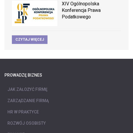
XIV Ogólnopolska
Konferencja Prawa
Podatkowego
CZYTAJ WIĘCEJ
PROWADZĘ BIZNES
JAK ZAŁOŻYĆ FIRMĘ
ZARZĄDZANIE FIRMĄ
HR W PRAKTYCE
ROZWÓJ OSOBISTY