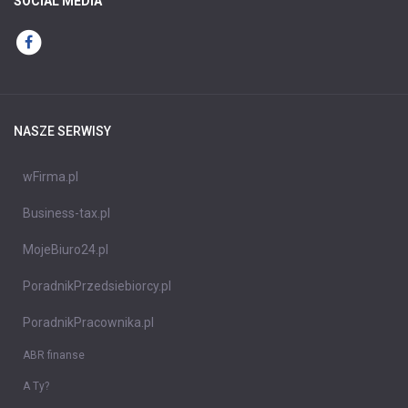
SOCIAL MEDIA
NASZE SERWISY
wFirma.pl
Business-tax.pl
MojeBiuro24.pl
PoradnikPrzedsiebiorcy.pl
PoradnikPracownika.pl
ABR finanse
A Ty?