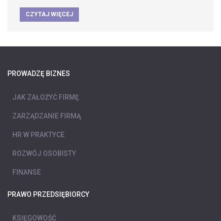
CZYTAJ WIĘCEJ
PROWADZĘ BIZNES
JAK ZAŁOŻYĆ FIRMĘ
ZARZĄDZANIE FIRMĄ
HR W PRAKTYCE
ROZWÓJ OSOBISTY
FINANSE
PRAWO PRZEDSIĘBIORCY
KSIĘGOWOŚĆ