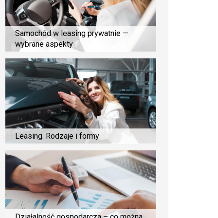
Samochód w leasing prywatnie —
wybrane aspekty
Leasing. Rodzaje i formy
Działalność gospodarcza – co można