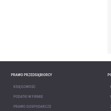
PRAWO PRZEDSIĘBIORCY
P
KSIĘGOWOŚĆ
PODATKI W FIRMIE
PRAWO GOSPODARCZE