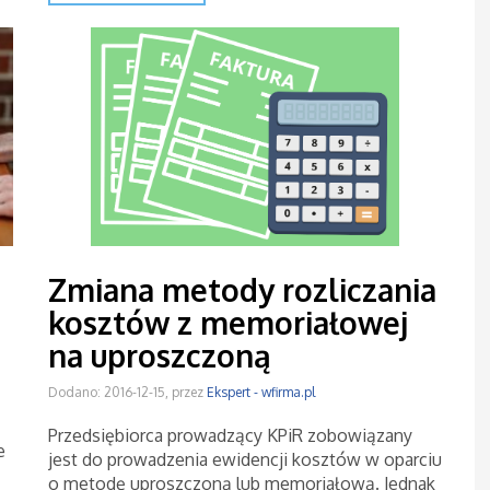
Zmiana metody rozliczania
kosztów z memoriałowej
na uproszczoną
Dodano: 2016-12-15, przez
Ekspert - wfirma.pl
Przedsiębiorca prowadzący KPiR zobowiązany
e
jest do prowadzenia ewidencji kosztów w oparciu
o metodę uproszczoną lub memoriałową. Jednak