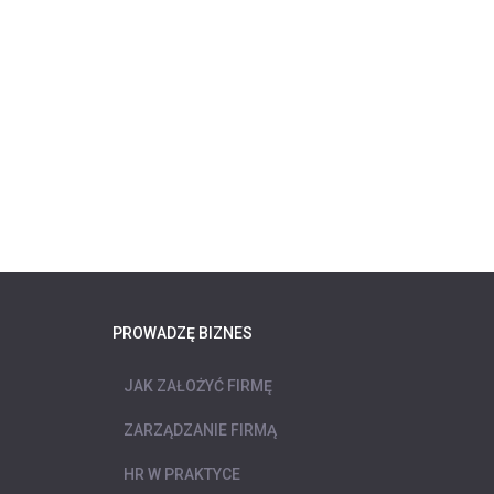
PROWADZĘ BIZNES
JAK ZAŁOŻYĆ FIRMĘ
ZARZĄDZANIE FIRMĄ
HR W PRAKTYCE