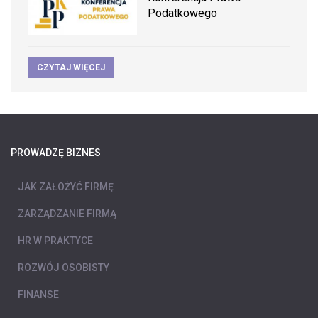
Podatkowego
CZYTAJ WIĘCEJ
PROWADZĘ BIZNES
JAK ZAŁOŻYĆ FIRMĘ
ZARZĄDZANIE FIRMĄ
HR W PRAKTYCE
ROZWÓJ OSOBISTY
FINANSE