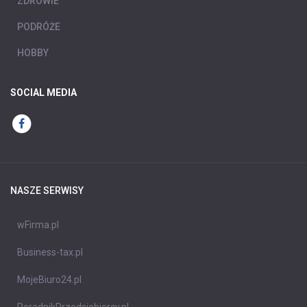
ZDROWIE
PODRÓŻE
HOBBY
SOCIAL MEDIA
NASZE SERWISY
wFirma.pl
Business-tax.pl
MojeBiuro24.pl