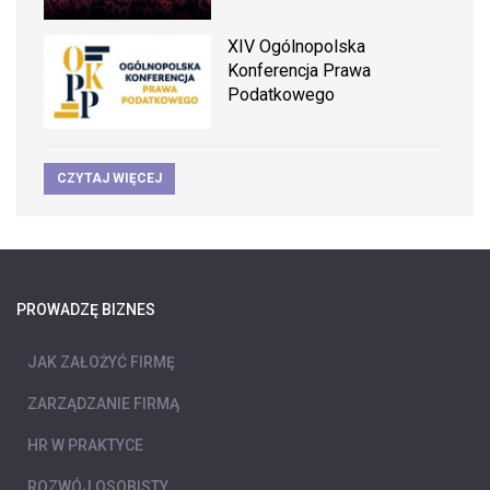
XIV Ogólnopolska
Konferencja Prawa
Podatkowego
CZYTAJ WIĘCEJ
PROWADZĘ BIZNES
JAK ZAŁOŻYĆ FIRMĘ
ZARZĄDZANIE FIRMĄ
HR W PRAKTYCE
ROZWÓJ OSOBISTY