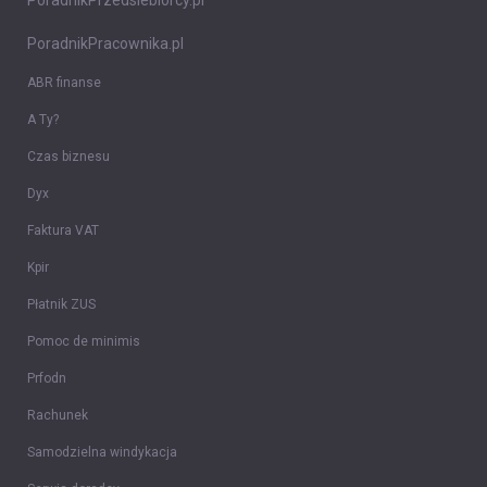
PoradnikPrzedsiebiorcy.pl
PoradnikPracownika.pl
ABR finanse
A Ty?
Czas biznesu
Dyx
Faktura VAT
Kpir
Płatnik ZUS
Pomoc de minimis
Prfodn
Rachunek
Samodzielna windykacja