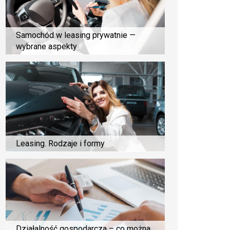
Samochód w leasing prywatnie —
wybrane aspekty
Leasing. Rodzaje i formy
Działalność gospodarcza – co można