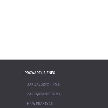
PROWADZĘ BIZNES
JAK ZAŁOŻYĆ FIRMĘ
ZARZĄDZANIE FIRMĄ
HR W PRAKTYCE