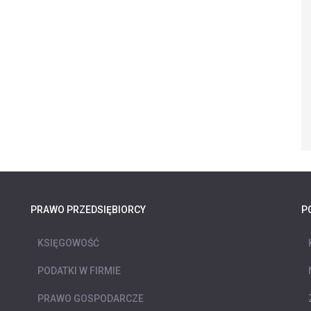
PRAWO PRZEDSIĘBIORCY
P
KSIĘGOWOŚĆ
PODATKI W FIRMIE
PRAWO GOSPODARCZE