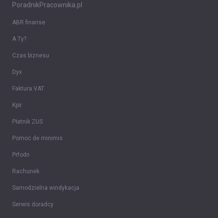
PoradnikPracownika.pl
ABR finanse
A Ty?
Czas biznesu
Dyx
Faktura VAT
Kpir
Płatnik ZUS
Pomoc de minimis
Prfodn
Rachunek
Samodzielna windykacja
Serwis doradcy