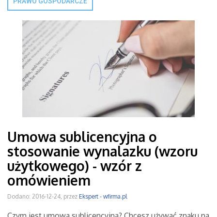
PRAWO GOSPODARCZE
Umowa sublicencyjna o
stosowanie wynalazku (wzoru
użytkowego) - wzór z
omówieniem
Dodano: 2016-12-24, przez
Ekspert - wfirma.pl
Czym jest umowa sublicencyjna? Chcesz używać znaku na