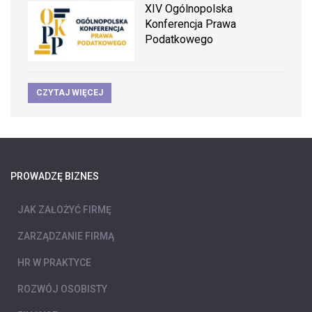
XIV Ogólnopolska
Konferencja Prawa
Podatkowego
CZYTAJ WIĘCEJ
PROWADZĘ BIZNES
JAK ZAŁOŻYĆ FIRMĘ
ZARZĄDZANIE FIRMĄ
HR W PRAKTYCE
ROZWÓJ OSOBISTY