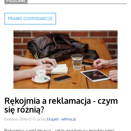
POLECANE
PRAWO GOSPODARCZE
Rękojmia a reklamacja - czym
się różnią?
Dodano: 2016-12-13, przez
Ekspert - wfirma.pl
Rękojmia a reklamacja - jakie występują między nimi