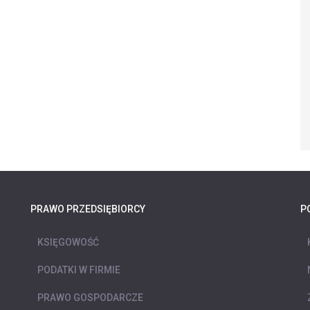
PRAWO PRZEDSIĘBIORCY
P
KSIĘGOWOŚĆ
PODATKI W FIRMIE
PRAWO GOSPODARCZE