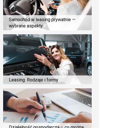
Samochód w leasing prywatnie —
wybrane aspekty
Leasing. Rodzaje i formy
Działalność gospodarcza – co można