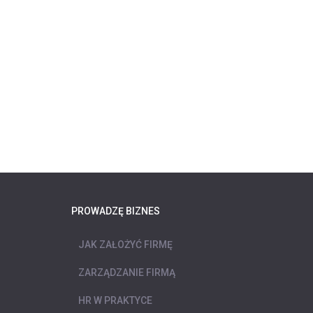
PROWADZĘ BIZNES
JAK ZAŁOŻYĆ FIRMĘ
ZARZĄDZANIE FIRMĄ
HR W PRAKTYCE