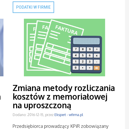
PODATKI W FIRMIE
Zmiana metody rozliczania
a
kosztów z memoriałowej
na uproszczoną
Dodano: 2016-12-15, przez
Ekspert - wfirma.pl
Przedsiębiorca prowadzący KPiR zobowiązany