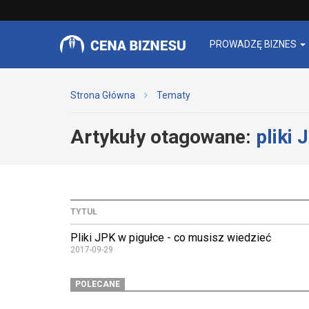
PROWADZĘ BIZNES
Strona Główna
Tematy
Artykuły otagowane:
pliki 
TYTUŁ
Pliki JPK w pigułce - co musisz wiedzieć
2017-09-29
POLECANE