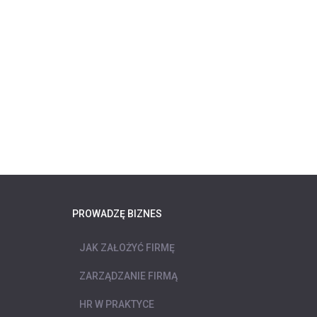
PROWADZĘ BIZNES
JAK ZAŁOŻYĆ FIRMĘ
ZARZĄDZANIE FIRMĄ
HR W PRAKTYCE