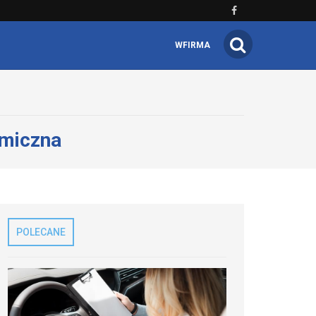
WFIRMA
omiczna
POLECANE