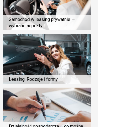
Samochód w leasing prywatnie —
wybrane aspekty
Leasing. Rodzaje i formy
Działalność gospodarcza – co można