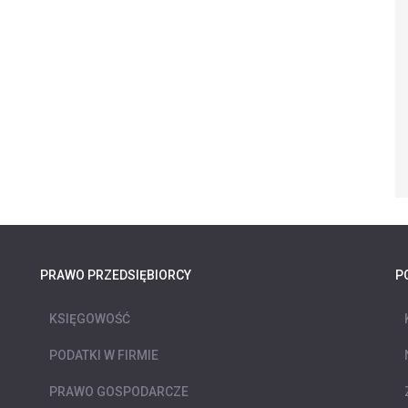
PRAWO PRZEDSIĘBIORCY
P
KSIĘGOWOŚĆ
PODATKI W FIRMIE
PRAWO GOSPODARCZE