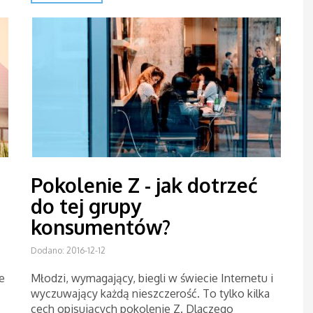
Pokolenie Z - jak dotrzeć
do tej grupy
konsumentów?
Dodano: 2016-12-12
e
Młodzi, wymagający, biegli w świecie Internetu i
wyczuwający każdą nieszczerość. To tylko kilka
cech opisujących pokolenie Z. Dlaczego