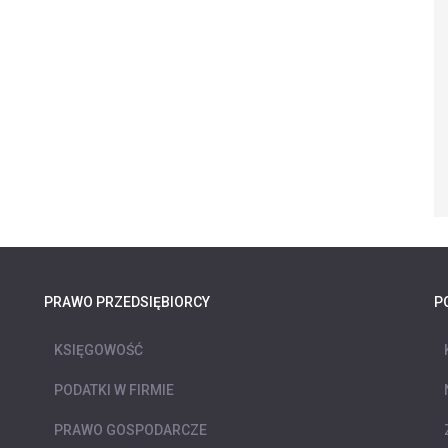
PRAWO PRZEDSIĘBIORCY
P
KSIĘGOWOŚĆ
PODATKI W FIRMIE
PRAWO GOSPODARCZE