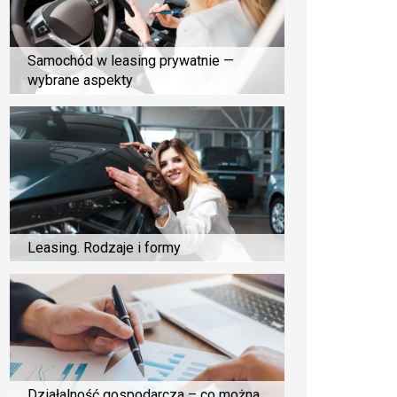
Samochód w leasing prywatnie —
wybrane aspekty
Leasing. Rodzaje i formy
Działalność gospodarcza – co można