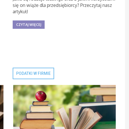
się on wiąże dla przedsiębiorcy? Przeczytaj nasz
artykuł!
ę
CZYTAJ WIĘCEJ
PODATKI W FIRMIE