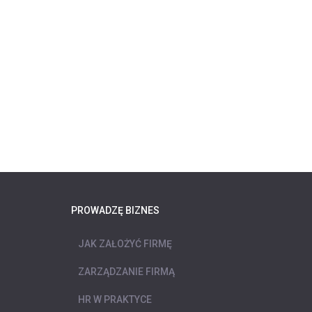
PROWADZĘ BIZNES
JAK ZAŁOŻYĆ FIRMĘ
ZARZĄDZANIE FIRMĄ
HR W PRAKTYCE