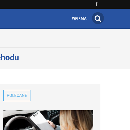
WFIRMA
chodu
POLECANE