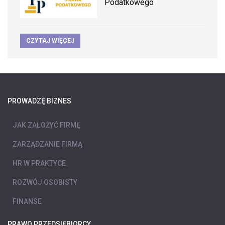
Podatkowego
CZYTAJ WIĘCEJ
PROWADZĘ BIZNES
JAK ZAŁOŻYĆ FIRMĘ
ZARZĄDZANIE FIRMĄ
HR W PRAKTYCE
ROZWÓJ OSOBISTY
FINANSE
PRAWO PRZEDSIĘBIORCY