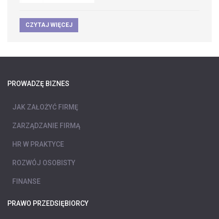
CZYTAJ WIĘCEJ
PROWADZĘ BIZNES
JAK ZAŁOŻYĆ FIRMĘ
ZARZĄDZANIE FIRMĄ
HR W PRAKTYCE
ROZWÓJ OSOBISTY
FINANSE
PRAWO PRZEDSIĘBIORCY