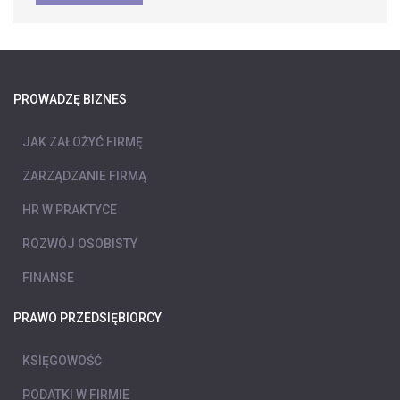
PROWADZĘ BIZNES
JAK ZAŁOŻYĆ FIRMĘ
ZARZĄDZANIE FIRMĄ
HR W PRAKTYCE
ROZWÓJ OSOBISTY
FINANSE
PRAWO PRZEDSIĘBIORCY
KSIĘGOWOŚĆ
PODATKI W FIRMIE