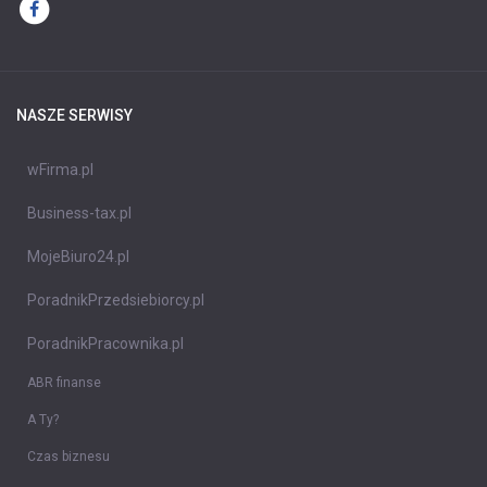
NASZE SERWISY
wFirma.pl
Business-tax.pl
MojeBiuro24.pl
PoradnikPrzedsiebiorcy.pl
PoradnikPracownika.pl
ABR finanse
A Ty?
Czas biznesu