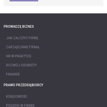
PROWADZĘ BIZNES
JAK ZAŁOŻYĆ FIRMĘ
ZARZĄDZANIE FIRMĄ
HR W PRAKTYCE
ROZWÓJ OSOBISTY
FINANSE
PRAWO PRZEDSIĘBIORCY
KSIĘGOWOŚĆ
PODATKI W FIRMIE