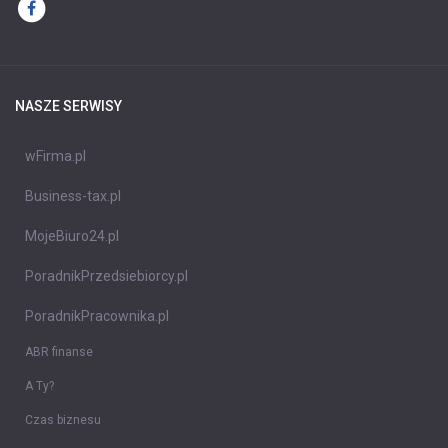
NASZE SERWISY
wFirma.pl
Business-tax.pl
MojeBiuro24.pl
PoradnikPrzedsiebiorcy.pl
PoradnikPracownika.pl
ABR finanse
A Ty?
Czas biznesu