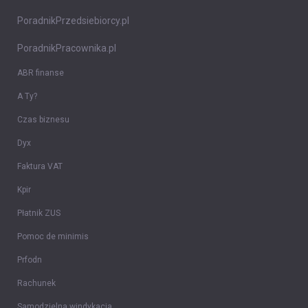
PoradnikPrzedsiebiorcy.pl
PoradnikPracownika.pl
ABR finanse
A Ty?
Czas biznesu
Dyx
Faktura VAT
Kpir
Płatnik ZUS
Pomoc de minimis
Prfodn
Rachunek
Samodzielna windykacja