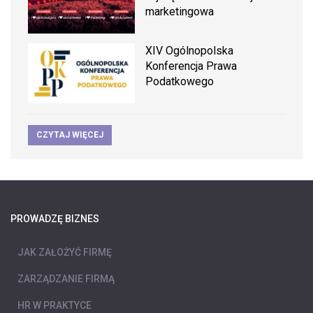
marketingowa
XIV Ogólnopolska
Konferencja Prawa
Podatkowego
CZYTAJ WIĘCEJ
PROWADZĘ BIZNES
JAK ZAŁOŻYĆ FIRMĘ
ZARZĄDZANIE FIRMĄ
HR W PRAKTYCE