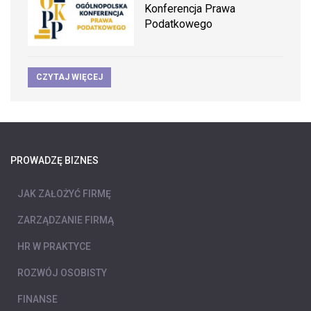
Konferencja Prawa
Podatkowego
CZYTAJ WIĘCEJ
PROWADZĘ BIZNES
JAK ZAŁOŻYĆ FIRMĘ
ZARZĄDZANIE FIRMĄ
HR W PRAKTYCE
ROZWÓJ OSOBISTY
FINANSE