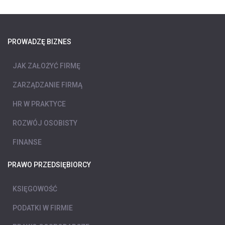
PROWADZĘ BIZNES
JAK ZAŁOŻYĆ FIRMĘ
ZARZĄDZANIE FIRMĄ
HR W PRAKTYCE
ROZWÓJ OSOBISTY
FINANSE
PRAWO PRZEDSIĘBIORCY
KSIĘGOWOŚĆ
PODATKI W FIRMIE