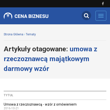
Toggl
navig
Strona Główna
Tematy
Artykuły otagowane:
umowa z
rzeczoznawcą majątkowym
darmowy wzór
TYTUŁ
Umowa z rzeczoznawcą - wzór z omówieniem
2016-10-21