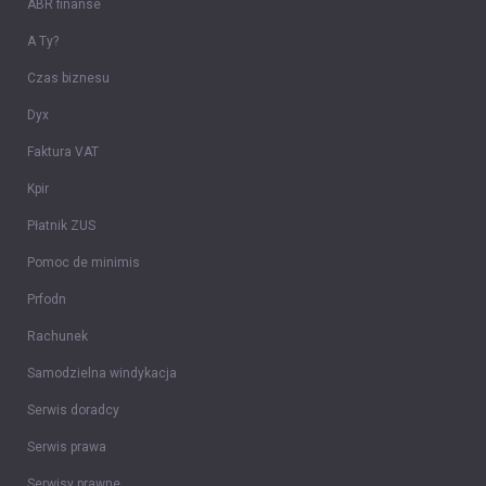
ABR finanse
A Ty?
Czas biznesu
Dyx
Faktura VAT
Kpir
Płatnik ZUS
Pomoc de minimis
Prfodn
Rachunek
Samodzielna windykacja
Serwis doradcy
Serwis prawa
Serwisy prawne