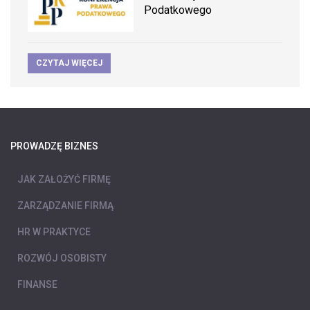
Podatkowego
CZYTAJ WIĘCEJ
PROWADZĘ BIZNES
JAK ZAŁOŻYĆ FIRMĘ
ZARZĄDZANIE FIRMĄ
HR W PRAKTYCE
ROZWÓJ OSOBISTY
FINANSE