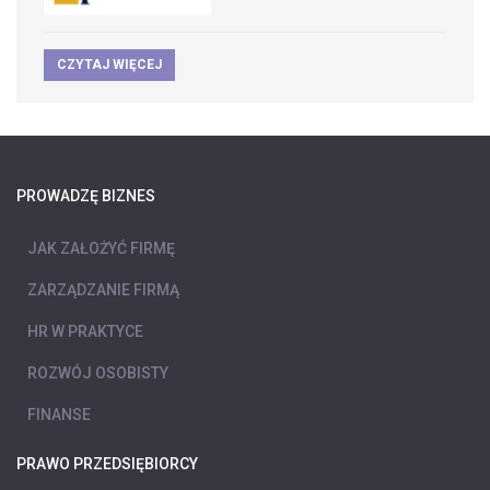
CZYTAJ WIĘCEJ
PROWADZĘ BIZNES
JAK ZAŁOŻYĆ FIRMĘ
ZARZĄDZANIE FIRMĄ
HR W PRAKTYCE
ROZWÓJ OSOBISTY
FINANSE
PRAWO PRZEDSIĘBIORCY