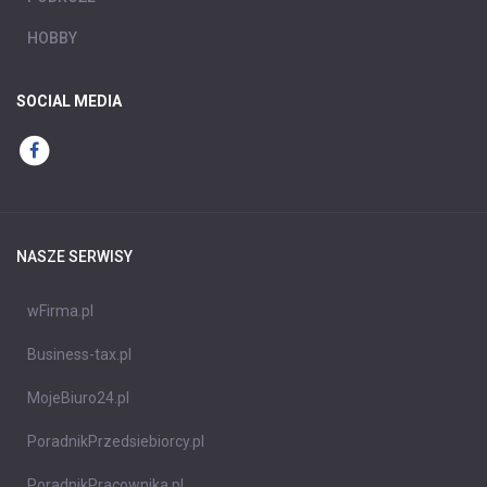
HOBBY
SOCIAL MEDIA
NASZE SERWISY
wFirma.pl
Business-tax.pl
MojeBiuro24.pl
PoradnikPrzedsiebiorcy.pl
PoradnikPracownika.pl