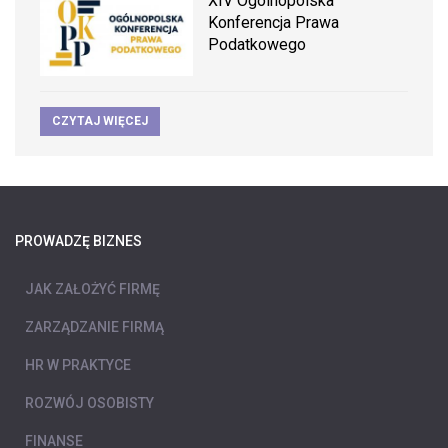
XIV Ogólnopolska
Konferencja Prawa
Podatkowego
CZYTAJ WIĘCEJ
PROWADZĘ BIZNES
JAK ZAŁOŻYĆ FIRMĘ
ZARZĄDZANIE FIRMĄ
HR W PRAKTYCE
ROZWÓJ OSOBISTY
FINANSE