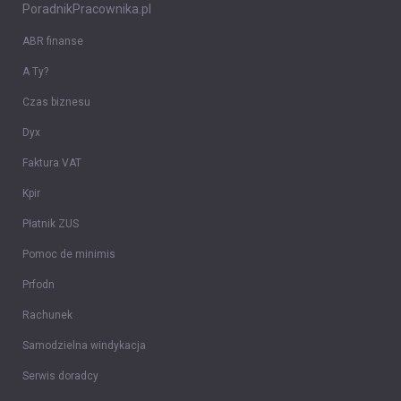
PoradnikPracownika.pl
ABR finanse
A Ty?
Czas biznesu
Dyx
Faktura VAT
Kpir
Płatnik ZUS
Pomoc de minimis
Prfodn
Rachunek
Samodzielna windykacja
Serwis doradcy