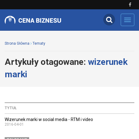
Toggl
navig
Strona Główna
Tematy
Artykuły otagowane:
wizerunek
marki
TYTUŁ
Wizerunek marki w social media - RTM i video
2016-04-01