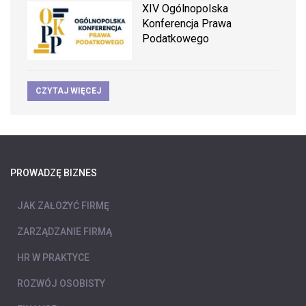
XIV Ogólnopolska
Konferencja Prawa
Podatkowego
CZYTAJ WIĘCEJ
PROWADZĘ BIZNES
JAK ZAŁOŻYĆ FIRMĘ
ZARZĄDZANIE FIRMĄ
HR W PRAKTYCE
ROZWÓJ OSOBISTY