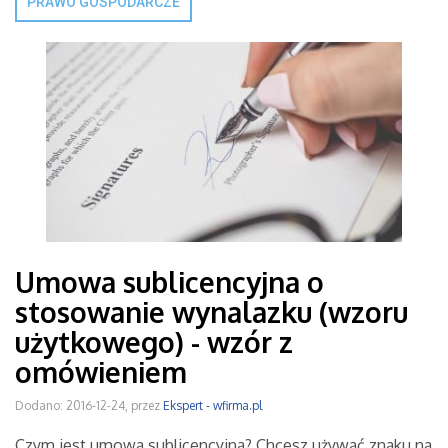
PRAWO GOSPODARCZE
Umowa sublicencyjna o
stosowanie wynalazku (wzoru
użytkowego) - wzór z
omówieniem
Dodano: 2016-12-24, przez
Ekspert - wfirma.pl
Czym jest umowa sublicencyjna? Chcesz używać znaku na