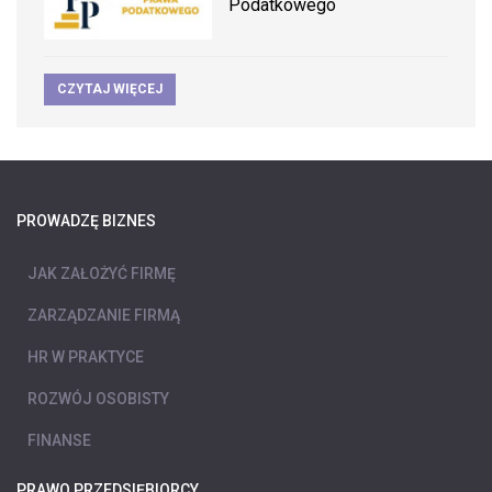
Podatkowego
CZYTAJ WIĘCEJ
PROWADZĘ BIZNES
JAK ZAŁOŻYĆ FIRMĘ
ZARZĄDZANIE FIRMĄ
HR W PRAKTYCE
ROZWÓJ OSOBISTY
FINANSE
PRAWO PRZEDSIĘBIORCY