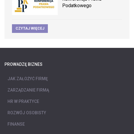
Podatkowego
CZYTAJ WIĘCEJ
PROWADZĘ BIZNES
JAK ZAŁOŻYĆ FIRMĘ
ZARZĄDZANIE FIRMĄ
HR W PRAKTYCE
ROZWÓJ OSOBISTY
FINANSE