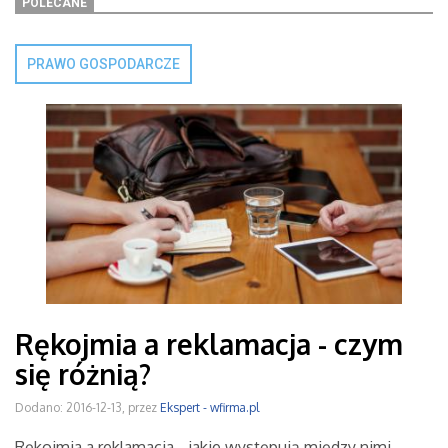
POLECANE
PRAWO GOSPODARCZE
Rękojmia a reklamacja - czym
się różnią?
Dodano: 2016-12-13, przez
Ekspert - wfirma.pl
Rękojmia a reklamacja - jakie występują między nimi