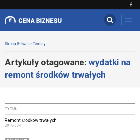
Toggl
navig
Strona Główna
Tematy
Artykuły otagowane:
wydatki na
remont środków trwałych
TYTUŁ
Remont środków trwałych
2016-03-11