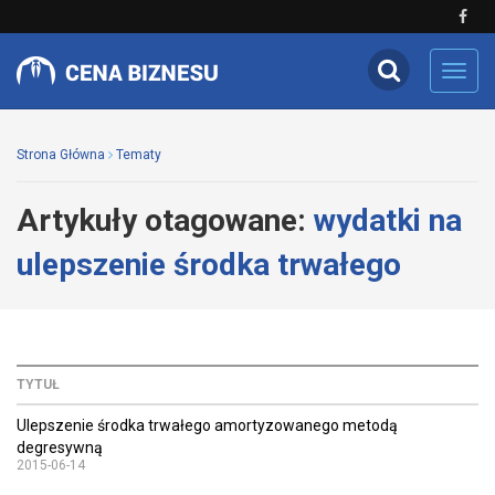
Toggl
navig
Strona Główna
Tematy
Artykuły otagowane:
wydatki na
ulepszenie środka trwałego
TYTUŁ
Ulepszenie środka trwałego amortyzowanego metodą
degresywną
2015-06-14