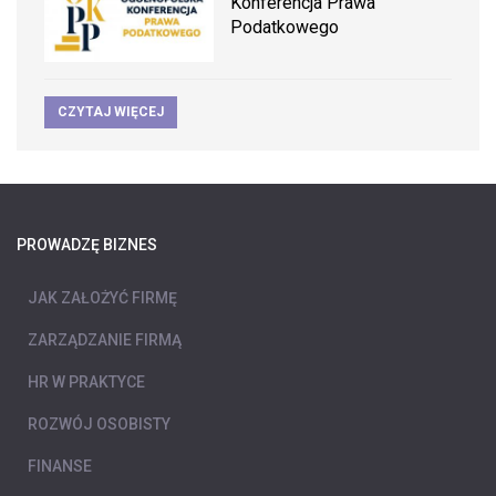
Konferencja Prawa
Podatkowego
CZYTAJ WIĘCEJ
PROWADZĘ BIZNES
JAK ZAŁOŻYĆ FIRMĘ
ZARZĄDZANIE FIRMĄ
HR W PRAKTYCE
ROZWÓJ OSOBISTY
FINANSE