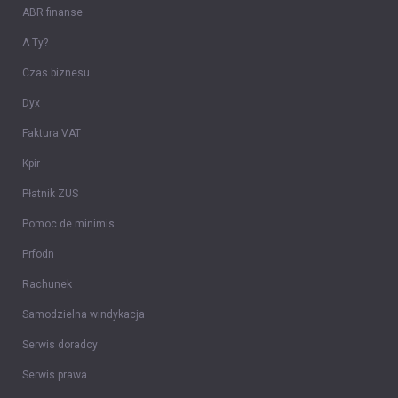
ABR finanse
A Ty?
Czas biznesu
Dyx
Faktura VAT
Kpir
Płatnik ZUS
Pomoc de minimis
Prfodn
Rachunek
Samodzielna windykacja
Serwis doradcy
Serwis prawa