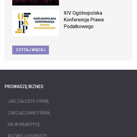
XIV Ogólnopolska
Konferencja Prawa
Podatkowego
CZYTAJ WIĘCEJ
PROWADZĘ BIZNES
JAK ZAŁOŻYĆ FIRMĘ
ZARZĄDZANIE FIRMĄ
HR W PRAKTYCE
ROZWÓJ OSOBISTY