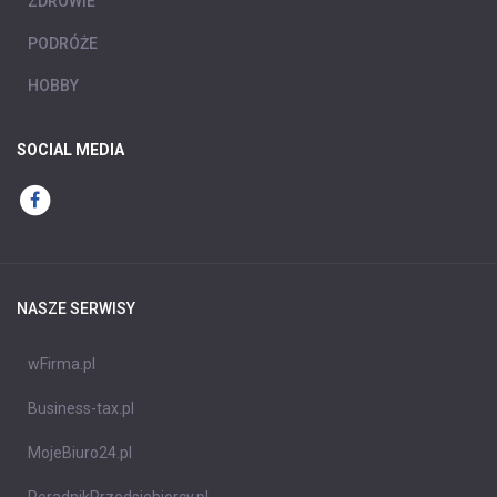
ZDROWIE
PODRÓŻE
HOBBY
SOCIAL MEDIA
NASZE SERWISY
wFirma.pl
Business-tax.pl
MojeBiuro24.pl