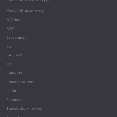
PoradnikPrzedsiebiorcy.pl
PoradnikPracownika.pl
ABR finanse
A Ty?
Czas biznesu
Dyx
Faktura VAT
Kpir
Płatnik ZUS
Pomoc de minimis
Prfodn
Rachunek
Samodzielna windykacja