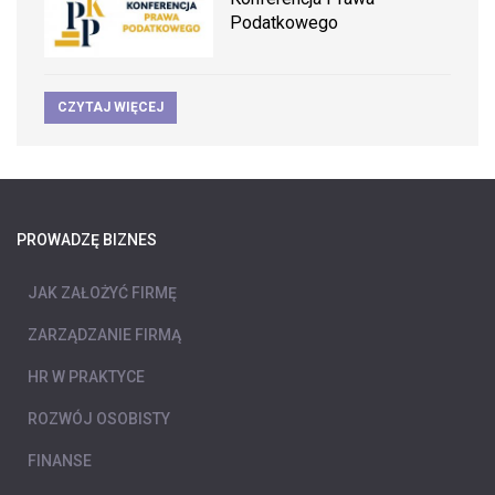
Podatkowego
CZYTAJ WIĘCEJ
PROWADZĘ BIZNES
JAK ZAŁOŻYĆ FIRMĘ
ZARZĄDZANIE FIRMĄ
HR W PRAKTYCE
ROZWÓJ OSOBISTY
FINANSE