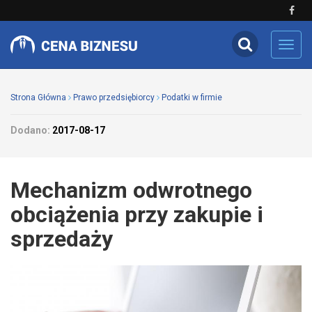
Toggl
navig
Strona Główna
Prawo przedsiębiorcy
Podatki w firmie
Dodano:
2017-08-17
Mechanizm odwrotnego
obciążenia przy zakupie i
sprzedaży