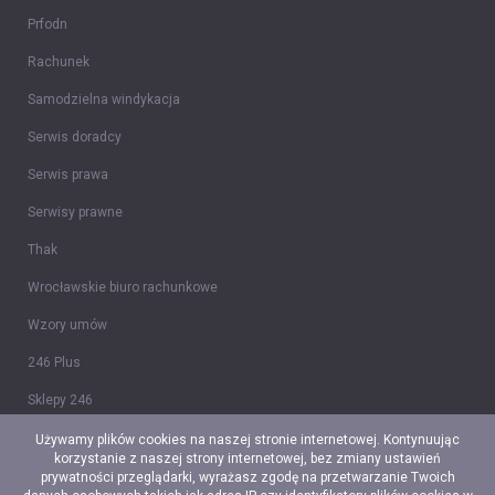
Prfodn
Rachunek
Samodzielna windykacja
Serwis doradcy
Serwis prawa
Serwisy prawne
Thak
Wrocławskie biuro rachunkowe
Wzory umów
246 Plus
Sklepy 246
Tidy CRM
Używamy plików cookies na naszej stronie internetowej. Kontynuując
korzystanie z naszej strony internetowej, bez zmiany ustawień
Ceidg-1
prywatności przeglądarki, wyrażasz zgodę na przetwarzanie Twoich