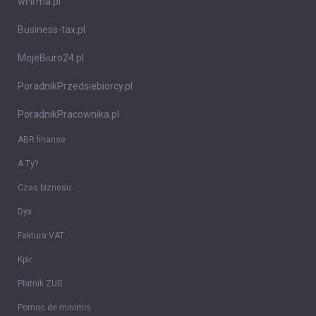
wFirma.pl
Business-tax.pl
MojeBiuro24.pl
PoradnikPrzedsiebiorcy.pl
PoradnikPracownika.pl
ABR finanse
A Ty?
Czas biznesu
Dyx
Faktura VAT
Kpir
Płatnik ZUS
Pomoc de minimis