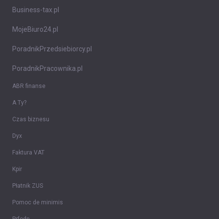
Business-tax.pl
MojeBiuro24.pl
PoradnikPrzedsiebiorcy.pl
PoradnikPracownika.pl
ABR finanse
A Ty?
Czas biznesu
Dyx
Faktura VAT
Kpir
Płatnik ZUS
Pomoc de minimis