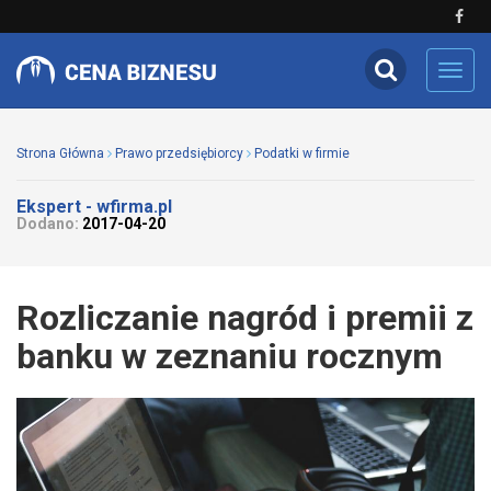
Toggl
navig
Strona Główna
Prawo przedsiębiorcy
Podatki w firmie
Ekspert - wfirma.pl
Dodano:
2017-04-20
Rozliczanie nagród i premii z
banku w zeznaniu rocznym