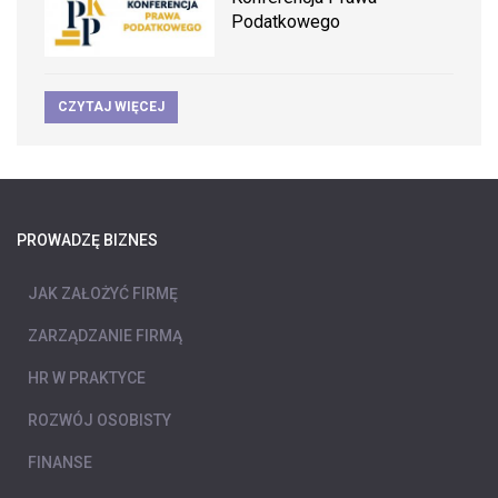
Podatkowego
CZYTAJ WIĘCEJ
PROWADZĘ BIZNES
JAK ZAŁOŻYĆ FIRMĘ
ZARZĄDZANIE FIRMĄ
HR W PRAKTYCE
ROZWÓJ OSOBISTY
FINANSE