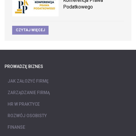
Konferencja Prawa
Podatkowego
CZYTAJ WIĘCEJ
PROWADZĘ BIZNES
JAK ZAŁOŻYĆ FIRMĘ
ZARZĄDZANIE FIRMĄ
HR W PRAKTYCE
ROZWÓJ OSOBISTY
FINANSE