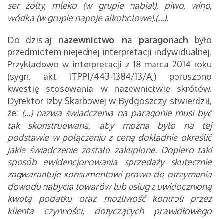
ser żółty, mleko (w grupie nabiał), piwo, wino,
wódka (w grupie napoje alkoholowe).(...).
Do dzisiaj
nazewnictwo na paragonach
było
przedmiotem niejednej interpretacji indywidualnej.
Przykładowo w interpretacji z 18 marca 2014 roku
(sygn. akt ITPP1/443-1384/13/AJ) poruszono
kwestię stosowania w nazewnictwie skrótów.
Dyrektor Izby Skarbowej w Bydgoszczy stwierdził,
że:
(...) nazwa świadczenia na paragonie musi być
tak skonstruowana, aby można było na tej
podstawie w połączeniu z ceną dokładnie określić
jakie świadczenie zostało zakupione. Dopiero taki
sposób ewidencjonowania sprzedaży skutecznie
zagwarantuje konsumentowi prawo do otrzymania
dowodu nabycia towarów lub usług z uwidocznioną
kwotą podatku oraz możliwość kontroli przez
klienta czynności, dotyczących prawidłowego