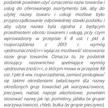
podatnik powinien użyć oznaczenia nazw towarów i
usług do oferowanego asortymentu tak, aby do
użytej nazwy towaru i usługi możliwe było
przyporządkowanie odpowiedniej stawki podatku i
aby użyta nazwa była zgodna z będącym
przedmiotem obrotu towarem i usługą, przy czym
wprowadzony w przepisie § 8 ust. l pkt 6
rozporządzenia z 2013 r. wymóg
»jednoznaczności<< wyłącza możliwość stosowania
nazw grup towarów. Oznacza to, że podatnik
stosujący nazewnictwo spełniające wymóg
»jednoznaczności<<, o którym mowa w przepisie §8
ust. 1 pkt 6 ww. rozporządzenia, zamiast posługiwać
się takimi określeniami (właściwymi dla nazwy
określonych grup towarów) jak warzywa/owoce,
pieczywo, nabiał, napoje alkoholowe, powinien
stosować nazwy jak np. pomidory, jabłka (w grupie
warzywa/owoce), chleb, bułka (w grupie pieczywo),