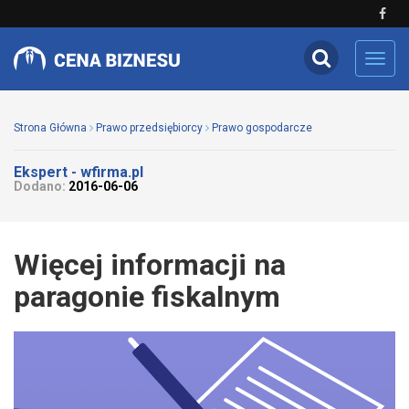
Toggl
navig
Strona Główna
Prawo przedsiębiorcy
Prawo gospodarcze
Ekspert - wfirma.pl
Dodano:
2016-06-06
Więcej informacji na
paragonie fiskalnym