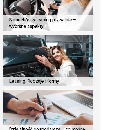
Samochód w leasing prywatnie —
wybrane aspekty
Leasing. Rodzaje i formy
Działalność gospodarcza – co można