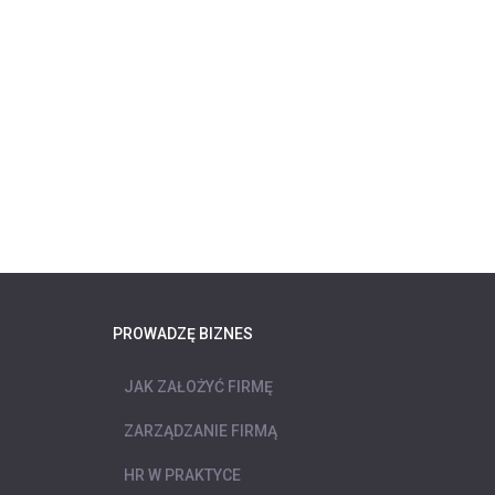
PROWADZĘ BIZNES
JAK ZAŁOŻYĆ FIRMĘ
ZARZĄDZANIE FIRMĄ
HR W PRAKTYCE