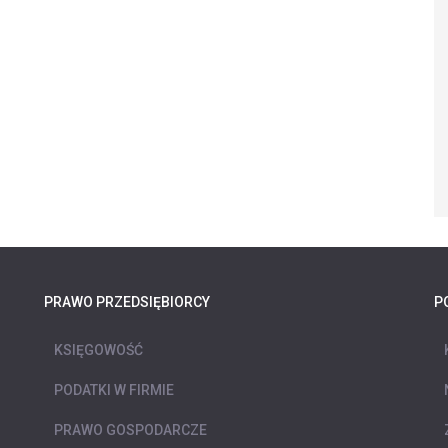
PRAWO PRZEDSIĘBIORCY
P
KSIĘGOWOŚĆ
PODATKI W FIRMIE
PRAWO GOSPODARCZE